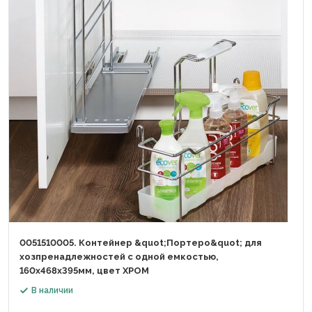
0051510005. Контейнер &quot;Портеро&quot; для
хозпренадлежностей с одной емкостью,
160x468x395мм, цвет ХРОМ
В наличии