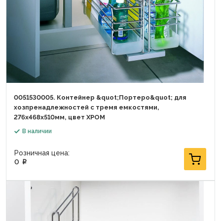
0051530005. Контейнер &quot;Портеро&quot; для
хозпренадлежностей с тремя емкостями,
276x468x510мм, цвет ХРОМ
В наличии
Розничная цена:
0
p